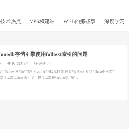
日技术热点
VPS和建站
WEB的那些事
深度学习
l Innodb存储引擎使用fulltext索引的问题
dy
阅读(3727)
评论(0)
擎使用fulltext索引的问题 Mysql在5.6版本以前 只有MyISAM支持fulltext全文索引
b 引擎可以加fulltext 索引了，也可以加在varchar类型的...