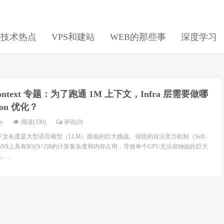
日技术热点
VPS和建站
WEB的那些事
深度学习
Context 专题：为了跑通 1M 上下文，Infra 层需要做哪
tion 优化？
dy
阅读(330)
评论(0)
文长度是大型语言模型（LLM）面临的巨大挑战。传统的自注意力机制（Self-
列长度$N$上具有$O(N^2)$的计算复杂度和内存占用，导致单个GPU无法容纳如此巨大
...