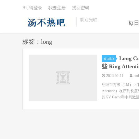
Hi, 请登录
我要注册
找回密码
欢迎光临
每
标签：long
Long 
ai-infra
些 Ring Atten
2026-02-11
an
处理百万级（1M）上下
Attention）在序
的KV Cache和中间激活。