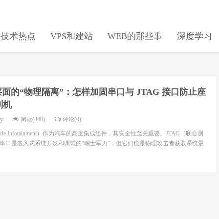
日技术热点
VPS和建站
WEB的那些事
深度学习
面的“物理隔离”：怎样加固串口与 JTAG 接口防止座
刷机
dy
阅读(348)
评论(0)
ehicle Infotainment）作为汽车的高度集成组件，其安全性至关重要。JTAG（联合测
T/串口是嵌入式系统开发和调试的“瑞士军刀”，但它们也是物理攻击者获取系统最