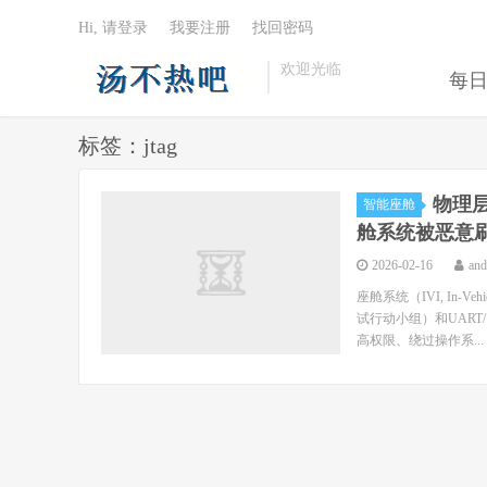
Hi, 请登录
我要注册
找回密码
欢迎光临
每
标签：jtag
物理层
智能座舱
舱系统被恶意
2026-02-16
an
座舱系统（IVI, In-V
试行动小组）和UAR
高权限、绕过操作系...