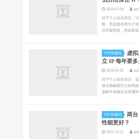
2026-01-04
an
对于个人站长而言，V
断，而是提供商为了保护其
旦IP被黑洞，意味着该I
虚拟
VPS和建站
立 IP 每年要
2026-01-02
an
对于个人站长而言，追
做法隐藏着巨大的风险
圾邮件或被攻击而遭到搜索
两台
VPS和建站
性能更好？
2025-12-31
an