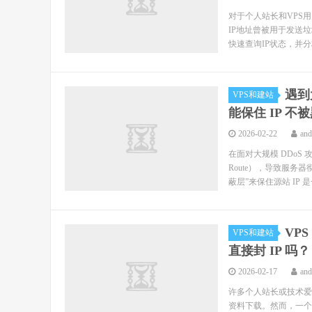
对于个人站长和VPS
IP地址曾被用于发送
快速查询IP状态，并分
遇到
VPS和建站
能保住 IP 不
2026-02-22
an
在面对大规模 DDoS
Route），导致服
蔽层”来保住源站 IP 是
VP
VPS和建站
直接封 IP 吗？
2026-02-17
an
许多个人站长或技术爱
资料下载。然而，一个