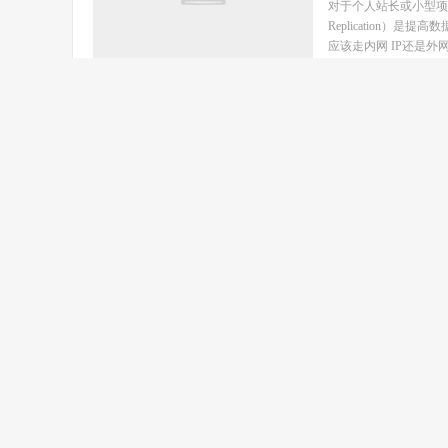
对于个人站长或小型项目来
Replication
应该走内网 IP还是外网 I
新买
VPS和建站
更换 IP？
2025-12-30
an
许多个人站长在购买了
中国大陆地区无法访问，
处于被重点监控的IP段。
申请
VPS和建站
成功率高？
2025-12-25
an
甲骨文云（Oracle Clou
资源而备受站长追捧。然