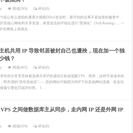
dy
阅读(393)
评论(0)
PS或公有云虚拟机遭遇大规模DDoS攻击时，最可怕的后果不是短暂的服务中
核心网络和共享资源，将受攻击的IP地址进行“黑洞化”（Null Routing）。一
P在网络上彻底失...
主机共用 IP 导致邻居被封自己也遭殃，现在加一个独
多少钱？
dy
阅读(405)
评论(0)
求性价比常常意味着选择共享IP的虚拟主机或低配VPS。然而，这种节省成本的
，即所谓的“坏邻居效应”——您的网站可能因为同IP下的其他网站违规、发送垃
引擎惩罚或IP封禁。 1. ...
 VPS 之间做数据库主从同步，走内网 IP 还是外网 IP
dy
阅读(419)
评论(0)