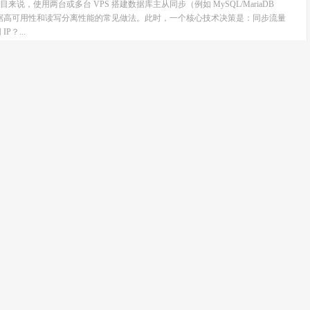
说，使用两台或多台 VPS 搭建数据库主从同步（例如 MySQL/MariaDB
）是提高数据高可用性和读写分离性能的常见做法。此时，一个核心技术决策是：同步流量
P？...
的机器 IP 还没用就是墙掉的，现在哪家大厂支持免费
dy
阅读(434)
评论(0)
新的公有云虚拟机或VPS后，可能遭遇一个令人头疼的问题：分配到的IP地址在
俗称“IP被墙”或“IP污染”。这通常是因为该IP地址之前被用于违规业务，或者
 新机器IP被墙，往往...
甲骨文云老是“ABC 错误”，换什么信用卡、什么 IP
dy
阅读(1639)
评论(0)
d Infrastructure, OCI）提供的永久免费套餐（Always Free Tier）因其高性能和免费
而，许多用户在注册的最后一步会遇到令人沮丧的“ABC 错误”或类似的支付...