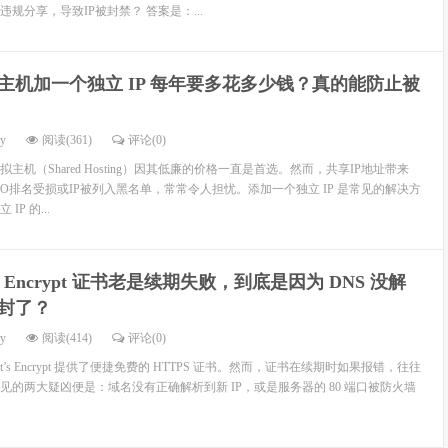
规分享，导致IP被封禁？ 答案是：...
主机加一个独立 IP 每年要多花多少钱？真的能防止被
dy
阅读(361)
评论(0)
机（Shared Hosting）因其低廉的价格一直是首选。然而，共享IP地址带来
EO排名受损或IP被列入黑名单，常常令人担忧。添加一个独立 IP 是常见的解决方
P 的...
’s Encrypt 证书老是续期失败，到底是因为 DNS 没解
被封了？
dy
阅读(414)
评论(0)
’s Encrypt 提供了便捷免费的 HTTPS 证书。然而，证书在续期时如果报错，往往
见的两大疑凶便是：域名没有正确解析到新 IP，或是服务器的 80 端口被防火墙