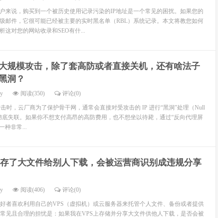
用户来说，购买到一个被历史使用记录污染的IP地址是一个常见的困扰。如果您的
垃圾邮件，它很可能已经被主要的实时黑名单（RBL）系统记录。本文将教您如何
析这对您的网站收录和SEO有什...
大规模攻击，除了套高防或者直接关机，还有啥法子
被黑洞？
dy
阅读(350)
评论(0)
 攻击时，云厂商为了保护骨干网，通常会直接对受攻击的 IP 进行“黑洞”处理（Null
务器彻底失联。如果你不想支付高昂的高防费用，也不想坐以待毙，通过“反向代理屏
一种非常...
S 存了大文件给别人下载，会被运营商识别成违规分享
dy
阅读(406)
评论(0)
好者喜欢利用自己的VPS（虚拟机）或云服务器来托管个人文件、备份或者提供
常见且合理的担忧是：如果我在VPS上存储并分享大文件供他人下载，是否会被