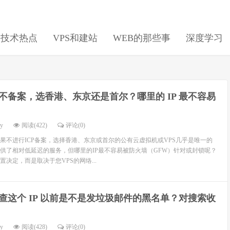
日技术热点
VPS和建站
WEB的那些事
深度学习
不备案，选香港、东京还是首尔？哪里的 IP 最不容易
dy
阅读(422)
评论(0)
果不进行ICP备案，选择香港、东京或首尔的公有云虚拟机或VPS几乎是唯一的
供了相对低延迟的服务，但哪里的IP最不容易被防火墙（GFW）针对或封锁呢？
决定，而是取决于您VPS的网络...
查这个 IP 以前是不是发垃圾邮件的黑名单？对搜索收
dy
阅读(428)
评论(0)