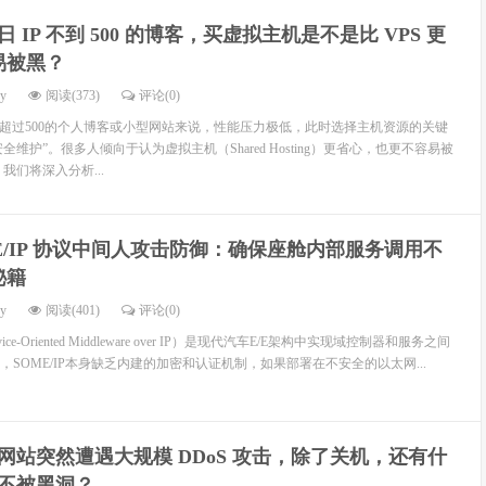
日 IP 不到 500 的博客，买虚拟主机是不是比 VPS 更
易被黑？
dy
阅读(373)
评论(0)
不超过500的个人博客或小型网站来说，性能压力极低，此时选择主机资源的关键
全维护”。很多人倾向于认为虚拟主机（Shared Hosting）更省心，也更不容易被
我们将深入分析...
E/IP 协议中间人攻击防御：确保座舱内部服务调用不
秘籍
dy
阅读(401)
评论(0)
 service-Oriented Middleware over IP）是现代汽车E/E架构中实现域控制器和服务之间
SOME/IP本身缺乏内建的加密和认证机制，如果部署在不安全的以太网...
网站突然遭遇大规模 DDoS 攻击，除了关机，还有什
 不被黑洞？