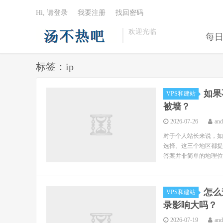
Hi, 请登录
我要注册
找回密码
欢迎光临
每
标签：ip
如果
VPS和建站
被墙？
2026-07-26
an
对于个人站长来说，如
选择。这三个地区都提
答案并非简单的地理位置
怎么
VPS和建站
录影响大吗？
2026-07-19
an