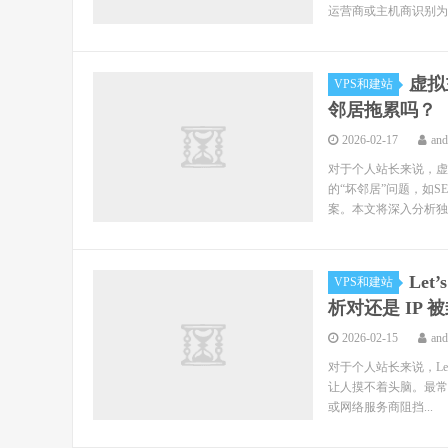
运营商或主机商识别为违
虚拟
VPS和建站
邻居拖累吗？
2026-02-17
an
对于个人站长来说，虚拟主
的“坏邻居”问题，如S
案。本文将深入分析独立 I
Let
VPS和建站
析对还是 IP 
2026-02-15
an
对于个人站长来说，Let
让人摸不着头脑。最常
或网络服务商阻挡...