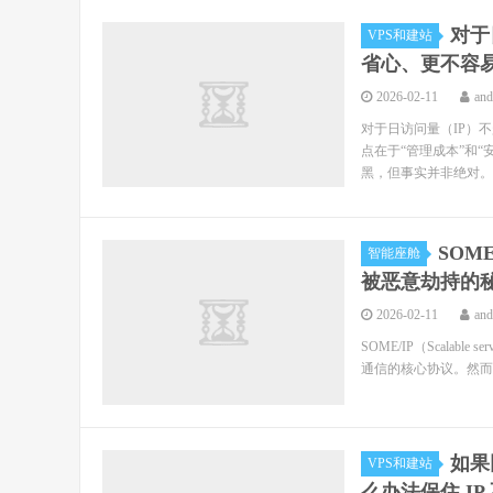
对于
VPS和建站
省心、更不容
2026-02-11
an
对于日访问量（IP）
点在于“管理成本”和“安
黑，但事实并非绝对。 
SOM
智能座舱
被恶意劫持的
2026-02-11
an
SOME/IP（Scalable
通信的核心协议。然而，
如果
VPS和建站
么办法保住 IP