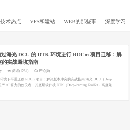
日技术热点
VPS和建站
WEB的那些事
深度学习
过海光 DCU 的 DTK 环境进行 ROCm 项目迁移：解
突的实战避坑指南
dy
阅读(1284)
评论(0)
K 环境下平滑迁移 ROCm 项目：解决版本冲突的实战指南 海光 DCU（Deep
为国产 AI 算力的佼佼者，其底层软件栈 DTK（Deep-learning ToolKit）高度兼...