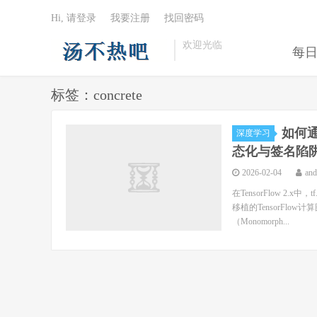
Hi, 请登录
我要注册
找回密码
欢迎光临
每
标签：concrete
如何通过
深度学习
态化与签名陷
2026-02-04
an
在TensorFlow 2
移植的TensorFl
（Monomorph...