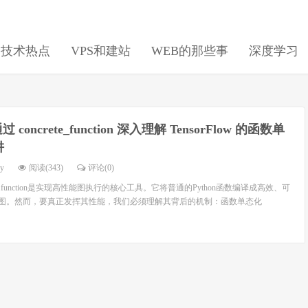
日技术热点
VPS和建站
WEB的那些事
深度学习
 concrete_function 深入理解 TensorFlow 的函数单
阱
dy
阅读(343)
评论(0)
.x中，tf.function是实现高性能图执行的核心工具。它将普通的Python函数编译成高效、可
ow计算图。然而，要真正发挥其性能，我们必须理解其背后的机制：函数单态化