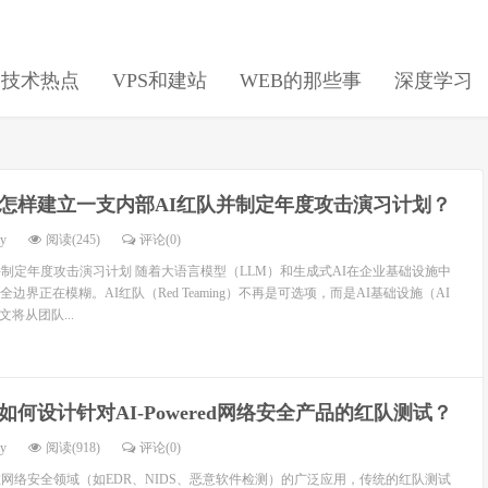
日技术热点
VPS和建站
WEB的那些事
深度学习
怎样建立一支内部AI红队并制定年度攻击演习计划？
dy
阅读(245)
评论(0)
并制定年度攻击演习计划 随着大语言模型（LLM）和生成式AI在企业基础设施中
边界正在模糊。AI红队（Red Teaming）不再是可选项，而是AI基础设施（AI
文将从团队...
如何设计针对AI-Powered网络安全产品的红队测试？
dy
阅读(918)
评论(0)
在网络安全领域（如EDR、NIDS、恶意软件检测）的广泛应用，传统的红队测试