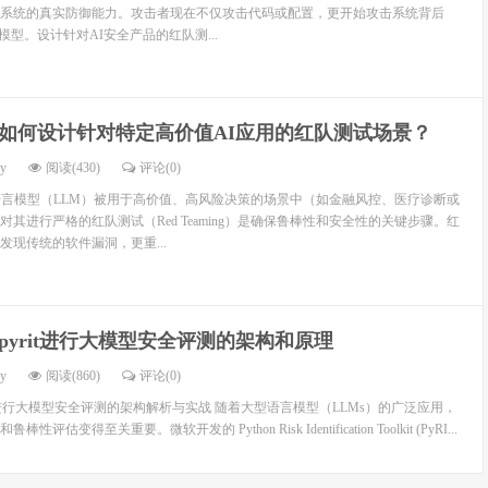
系统的真实防御能力。攻击者现在不仅攻击代码或配置，更开始攻击系统背后
模型。设计针对AI安全产品的红队测...
如何设计针对特定高价值AI应用的红队测试场景？
dy
阅读(430)
评论(0)
语言模型（LLM）被用于高价值、高风险决策的场景中（如金融风控、医疗诊断或
其进行严格的红队测试（Red Teaming）是确保鲁棒性和安全性的关键步骤。红
发现传统的软件漏洞，更重...
pyrit进行大模型安全评测的架构和原理
dy
阅读(860)
评论(0)
框架进行大模型安全评测的架构解析与实战 随着大型语言模型（LLMs）的广泛应用，
变得至关重要。微软开发的 Python Risk Identification Toolkit (PyRI...