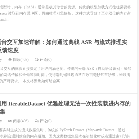
AI 模型时，内存（RAM）通常是极其珍贵的资源。传统的模型加载方式往往需要将
ssets 读取到内存缓冲区，再由推理引擎解析。这种方式导致了至少双倍的内存占
dr...
音交互加速详解：如何通过离线 ASR 与流式推理实
反馈速度
dy
阅读(408)
评论(0)
音交互的体验直接决定了用户的满意度。传统的云端 ASR（自动语音识别）虽然
的网络传输和全句等待时间，使得端到端延迟通常在数百毫秒甚至秒级，难以满
的严苛要求。 本文将聚焦如何结合离...
用 IterableDataset 优雅处理无法一次性装载进内存的
据集
dy
阅读(406)
评论(0)
时生成的流式数据集时，传统的 PyTorch Dataset（Map-style Dataset，通过
 随机访问）机制会遇到致命的内存瓶颈。因为这类数据集要求在初始化时或者通过索引访问