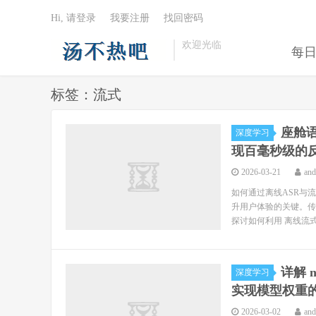
Hi, 请登录
我要注册
找回密码
欢迎光临
每
标签：流式
座舱语
深度学习
现百毫秒级的
2026-03-21
an
如何通过离线ASR与
升用户体验的关键。传
探讨如何利用 离线流式推理（
详解 n
深度学习
实现模型权重
2026-03-02
an