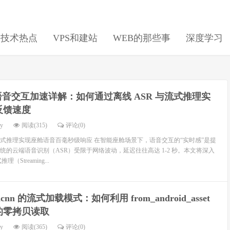
日技术热点
VPS和建站
WEB的那些事
深度学习
音交互加速详解：如何通过离线 ASR 与流式推理实
反馈速度
dy
阅读(315)
评论(0)
流式推理实现座舱语音百毫秒级响应 在智能座舱场景下，语音交互的“实时感”是提
统的云端语音识别（ASR）受限于网络波动，延迟往往高达 1-2 秒。本文将深入
Streaming...
cnn 的流式加载模式：如何利用 from_android_asset
的零拷贝读取
dy
阅读(365)
评论(0)