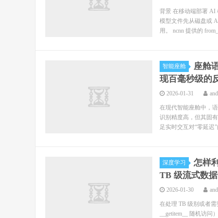
背景 在移动端部署 
模型文件先从磁盘或 A
用。 ncnn 提供的 from_an
座舱语
智能座舱
现百毫秒级的
2026-01-31
an
在现代智能座舱中，语
识别精度高，但其固有
足实时交互对“零延迟”
怎样利
深度学习
TB 级流式数
2026-01-30
an
在处理 TB 级别或者需要实
__getitem__