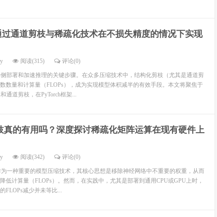
通过通道剪枝与稀疏化技术在不损失精度的情况下实现
dy
阅读(315)
评论(0)
端侧部署和加速推理的关键步骤。在众多压缩技术中，结构化剪枝（尤其是通道剪
数数量和计算量（FLOPs），成为实现模型体积减半的有效手段。本文将聚焦于
通道剪枝，在PyTorch框架...
枝真的有用吗？深度探讨稀疏化矩阵运算在现有硬件上
dy
阅读(342)
评论(0)
ng）作为一种重要的模型压缩技术，其核心思想是移除神经网络中不重要的权重，从而
降低计算量（FLOPs）。然而，在实践中，尤其是部署到通用CPU或GPU上时，
LOPs减少并未等比...