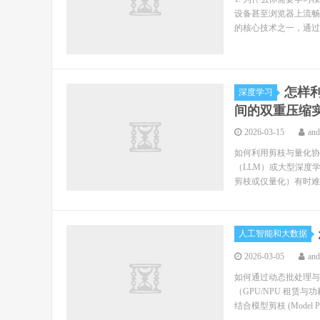
设备甚至浏览器上流畅运
的核心技术之一，通过移
怎样
深度学习
间的双重压缩
2026-03-15
an
如何利用剪枝与量化协
（LLM）或大型深度
剪枝或仅量化）有时难
人工智能和大数据
2026-03-05
an
如何通过动态批处理与
（GPU/NPU 租赁与
结合模型剪枝 (Model Pru