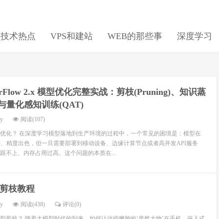
日技术热点
VPS和建站
WEB的那些事
深度学习
sorFlow 2.x 模型优化完整实战：剪枝(Pruning)、知识蒸
ion)与量化感知训练(QAT)
dy
阅读(107)
优化？ 在深度学习模型落地到生产环境的过程中，一个常见的困境是：模型在
快、精度出色，但一旦需要部署到移动设备、边缘计算节点或者高并发API服务
跟不上、内存占用过高。这个问题的本质在...
剪枝教程
dy
阅读(438)
评论(0)
习模型剪枝？ 随着大模型时代的到来，如何让这些臃肿的‘庞然大物’在手机、嵌入式