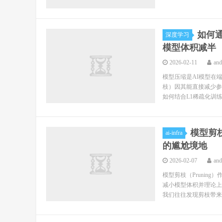
如何
深度学习
模型体积减半
2026-02-11
an
模型压缩是AI模型在
枝）因其能直接减少参
如何结合L1稀疏化训练和
模型剪
ai-infra
的尴尬境地
2026-02-07
an
模型剪枝（Pruni
减小模型体积并理论上
我们往往发现剪枝带来的F