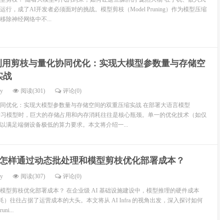
行，成了AI开发者必须面对的挑战。模型剪枝（Model Pruning）作为模型压缩
除神经网络中不...
利用剪枝与量化协同优化：实现大模型参数量与存储空
实战
dy
阅读(301)
评论(0)
同优化：实现大模型参数量与存储空间的双重压缩实战 在部署大语言模型
学习模型时，巨大的存储占用和内存消耗往往是核心瓶颈。单一的优化技术（如仅
以满足端侧设备极低的算力要求。本文将介绍一...
怎样通过动态批处理和模型剪枝优化部署成本？
dy
阅读(307)
评论(0)
模型剪枝优化部署成本？ 在企业级 AI 基础设施建设中，模型推理的硬件成本
功耗）往往占据了运营成本的大头。本文将从 AI Infra 的视角出发，深入探讨如何
ni...